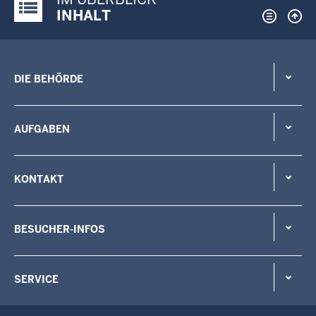
Justiz-Portal im Überblick:
INHALT
DIE BEHÖRDE
AUFGABEN
KONTAKT
BESUCHER-INFOS
SERVICE